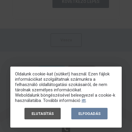
KÖVETKEZŐ LÉPÉS
Vissza
Oldalunk cookie-kat (sütiket) használ. Ezen fájlok
információkat szolgáltatnak számunkra a
felhasználó oldallátogatási szokásairól, de nem
tárolnak személyes információkat.
Weboldalunk böngészésével beleegyezel a cookie-k
használatába. További információ
itt
.
ELUTASÍTÁS
ELFOGADÁS
INFO@EBOND.HU