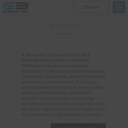
Érdeklődés
BEVEZETÉS
A „Bevezetés” szakaszban kerül sor a
gyakorlati megvalósításra: bekérjük és
feltöltjük a szükséges törzsadatokat,
áruforgalmi és pénzügyi adatokat, kialakítjuk a
felhasználói csoportokat, valamint elvégezzük
a rendszer paraméterezését. A tényleges
felhasználókat betanítjuk és bevonjuk az éles
indulás előtti tesztelésbe, ahol minden
releváns folyamatot végig próbálunk egy
különálló tesztrendszerben. Ennek célja, hogy
az indulás napján már mindenki magabiztosan
és hibamentesen tudja használni a rendszert.