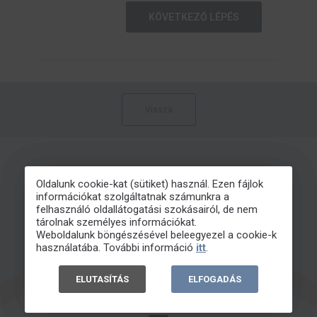
KÖVETKEZŐ LÉPÉS
Vissza
Oldalunk cookie-kat (sütiket) használ. Ezen fájlok
információkat szolgáltatnak számunkra a
felhasználó oldallátogatási szokásairól, de nem
tárolnak személyes információkat.
Weboldalunk böngészésével beleegyezel a cookie-k
használatába. További információ
itt
.
ELUTASÍTÁS
ELFOGADÁS
INFO@EBOND.HU