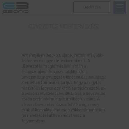
Érdeklődés
BEVEZETÉS MEGTERVEZÉSE
Amennyiben indokolt, újabb, immár mélyebb
felmérés és egyeztetés következik. A
„Bevezetés megtervezése” során a
felhasználóval közösen alakítjuk ki a
bevezetés ütemezését, lépéseit és prioritásait.
Kiemelten fontosnak tartjuk, hogy az ügyfél
részéről is legyen egy kijelölt projektvezető, aki
a belső szervezést koordinálja és a bevezetés
során partnerként együttműködik velünk. A
sikeres bevezetés közös felelősség, amely
csak akkor valósulhat meg zökkenőmentesen,
ha mindkét fél aktívan részt vesz a
folyamatban.