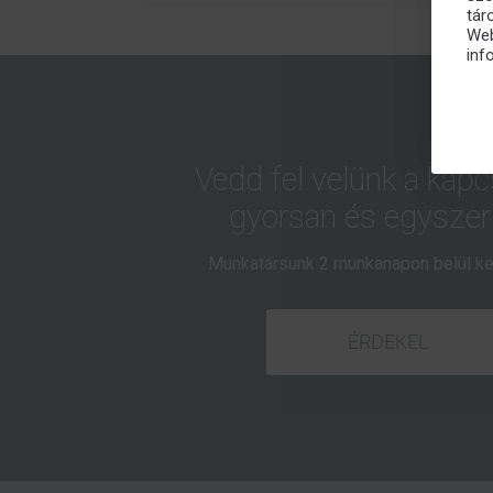
tár
Web
inf
Vedd fel velünk a kapc
gyorsan és egyszer
Munkatársunk 2 munkanapon belül ke
ÉRDEKEL