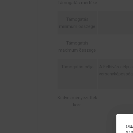
Támogatás mértéke
Támogatás
minimum összege
Támogatás
maximum összege
Támogatás célja
A Felhívás célja 
versenyképességén
Kedvezményezettek
köre
Old
szo