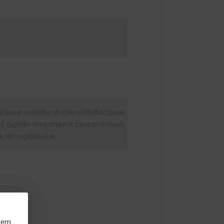
zitással rendelkező mikrovállalkozások
tő digitális megoldások bevezetésének
ek támogatásával.
 nem