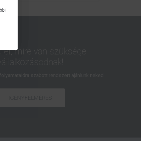
bbi
el, mire van szüksége
vállalkozásodnak!
folyamataidra szabott rendszert ajánlunk neked.
IGÉNYFELMÉRÉS