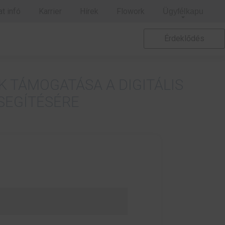
t infó
Karrier
Hírek
Flowork
Ügyfélkapu
Érdeklődés
K TÁMOGATÁSA A DIGITÁLIS
SEGÍTÉSÉRE