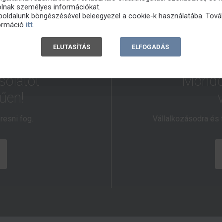
olnak személyes információkat.
oldalunk böngészésével beleegyezel a cookie-k használatába. Tová
ormáció
itt
.
ELUTASÍTÁS
ELFOGADÁS
solatot
Mondd 
űen!
resni fog.
Vállalkozásodra és 