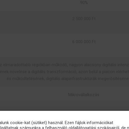
90%
2 500 000 Ft
6 000 000 Ft
az elmaradottabb régiókban működő, nagyon alacsony digitális inten
ek növelése a digitális transzformáció, azon belül a piacon elérhe
és működtetésének, digitális alapinfrastruktúrák megerősítésén
Mikrovállalkozás
alunk cookie-kat (sütiket) használ. Ezen fájlok információkat
lgáltatnak számunkra a felhasználó oldallátogatási szokásairól, de