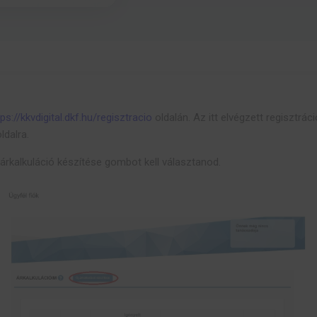
tps://kkvdigital.dkf.hu/regisztracio
oldalán. Az itt elvégzett regisztráci
ldalra.
j árkalkuláció készítése gombot kell választanod.