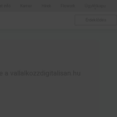
t infó
Karrier
Hírek
Flowork
Ügyfélkapu
Érdeklődés
e a vallalkozzdigitalisan.hu