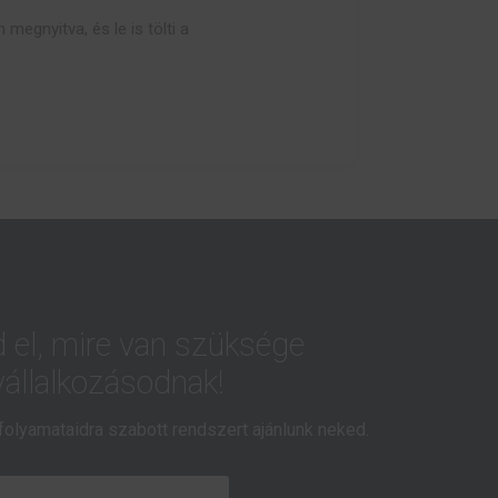
 megnyitva, és le is tölti a
el, mire van szüksége
vállalkozásodnak!
folyamataidra szabott rendszert ajánlunk neked.