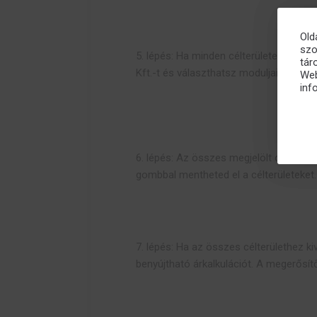
Old
szo
5. lépés: Ha minden célterületet kivá
tár
Kft.-t és választhatsz moduljaink közül
Web
inf
6. lépés: Az összes megjelölt célterül
gombbal mentheted el a célterületeket.
7. lépés: Ha az összes célterülethez k
benyújtható árkalkulációt. A megerősítő