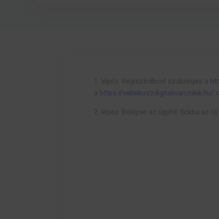
1. lépés: Regisztrálnod szükséges a
ht
a
https://vallalkozzdigitalisan.mkik.hu/
o
2. lépés: Belépve az ügyfél fiókba az Ú