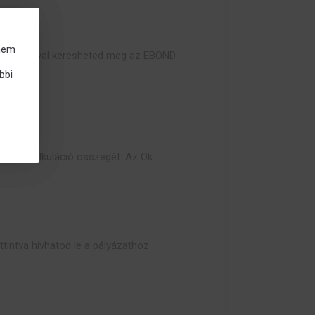
 nem
választásával keresheted meg az EBOND
bbi
n az árkalkuláció összegét. Az Ok
tintva hívhatod le a pályázathoz