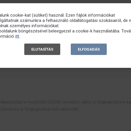
alunk cookie-kat (sütiket) használ. Ezen fájlok információkat
lgáltatnak számunkra a felhasználó oldallátogatási szokásairól, de
lasztottál és megadtad a felhasználószámot, akkor az Árajánlatok ki
olnak személyes információkat.
.
oldalunk böngészésével beleegyezel a cookie-k használatába. Tová
ormáció
itt
.
ELUTASÍTÁS
ELFOGADÁS
et bejelölése után a rendszer már számolja a felhasználószám alapjá
iválasztottad a megfelelő EBOND terméket, akkor a Véglegesítésre kat
 kérdésre is Véglegesítést kell válaszolni.