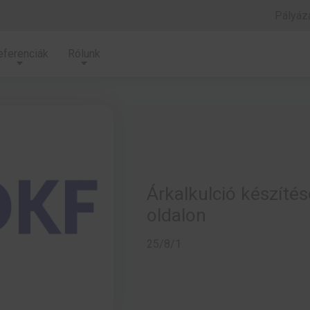
Pályáza
eferenciák
Rólunk
Árkalkulció készítés
oldalon
25/8/1