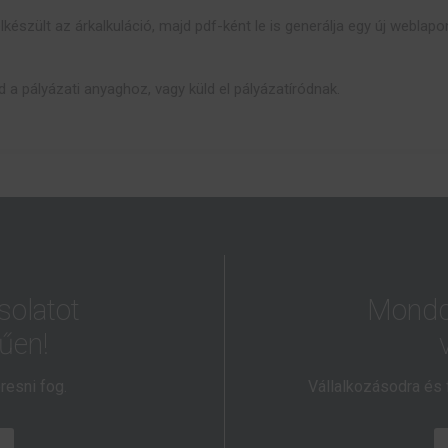
lkészült az árkalkuláció, majd pdf-ként le is generálja egy új weblapon
old a pályázati anyaghoz, vagy küld el pályázatíródnak.
solatot
Mondd 
űen!
resni fog.
Vállalkozásodra és 